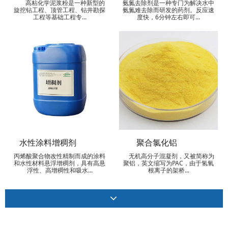
高粘化学泥浆粉是一种新型的
氨氮去除剂是一种专门为解决水中
旋挖钻工程、顶管工程、钻井勘探
氨氮难去除而研发的药剂。反应速
工程等基础工程专...
度快，6分钟左右即可...
水性涂料增稠剂
聚合氯化铝
丙烯酸聚合物改性精制而成的涂料
无机高分子混凝剂，又被简称为
和水性材料悬浮增稠剂，具有高悬
聚铝，英文缩写为PAC，由于氢氧
浮性、高增稠性和吸水...
根离子的架桥...