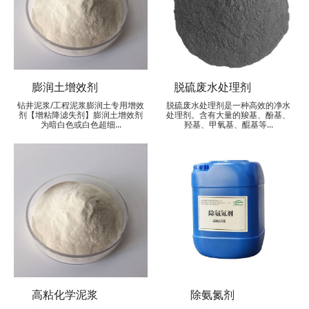
膨润土增效剂
脱硫废水处理剂
钻井泥浆/工程泥浆膨润土专用增效
脱硫废水处理剂是一种高效的净水
剂【增粘降滤失剂】膨润土增效剂
处理剂。含有大量的羧基、酚基、
为暗白色或白色超细...
羟基、甲氧基、醌基等...
高粘化学泥浆
除氨氮剂