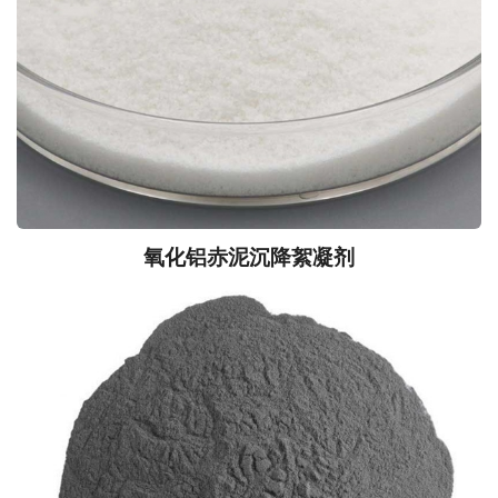
氧化铝赤泥沉降絮凝剂