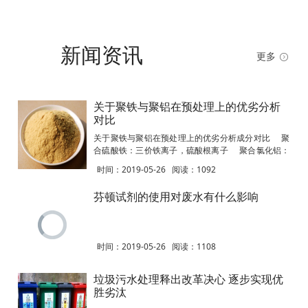
新闻资讯
更多
关于聚铁与聚铝在预处理上的优劣分析
对比
关于聚铁与聚铝在预处理上的优劣分析成分对比 聚
合硫酸铁：三价铁离子，硫酸根离子 聚合氯化铝：
氯离子，铝离子，钙离子反应机理对比 聚合硫酸
时间：2019-05-26
阅读：
1092
铁：在水中形成氢氧化铁的胶体，达到去除水中污染
物的作用。产生的矾花为黄色，絮团一般，沉淀速度
芬顿试剂的使用对废水有什么影响
快。
时间：2019-05-26
阅读：
1108
垃圾污水处理释出改革决心 逐步实现优
胜劣汰