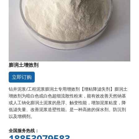
膨润土增效剂
立即订购
钻井泥浆/工程泥浆膨润土专用增效剂【增粘降滤失剂】膨润土
增效剂为暗白色或白色超细流散性粉末，能有效改善天然钠基
或人工钠化膨润土泥浆的悬浮、触变性能，增加泥浆粘度，降
低滤失量、改善泥浆造壁性能。是一种高效的保水剂、防沉剂
以及增稠剂。
全国服务热线：
18853079583