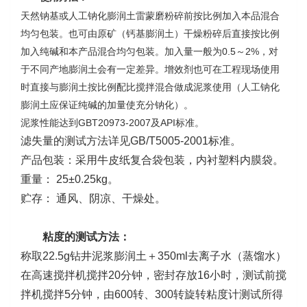
天然钠基或人工钠化膨润土雷蒙磨粉碎前按比例加入本品混合
均匀包装。也可由原矿（钙基膨润土）干燥粉碎后直接按比例
加入纯碱和本产品混合均匀包装。加入量一般为0.5～2%，对
于不同产地膨润土会有一定差异。增效剂也可在工程现场使用
时直接与膨润土按比例配比搅拌混合做成泥浆使用（人工钠化
膨润土应保证纯碱的加量使充分钠化）。
泥浆性能达到GBT20973-2007及API标准。
滤失量的测试方法详见GB/T5005-2001标准。
产品包装：采用牛皮纸复合袋包装，内衬塑料内膜袋。
重量： 25±0.25kg。
贮存： 通风、阴凉、干燥处。
粘度的测试方法：
称取22.5g钻井泥浆膨润土＋350ml去离子水（蒸馏水）
在高速搅拌机搅拌20分钟，密封存放16小时，测试前搅
拌机搅拌5分钟，由600转、300转旋转粘度计测试所得