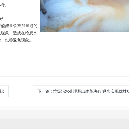
补救。
好
但如果硫酸亚铁投加量过的
色现象，造成在给废水
染，也称返色现象。
对比
下一篇
:
垃圾污水处理释出改革决心 逐步实现优胜