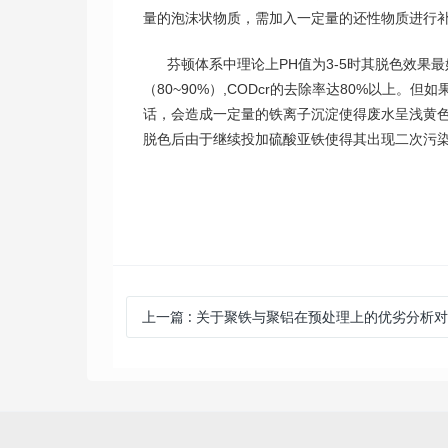
量的泡沫状物质，需加入一定量的还性物质进行
芬顿体系中理论上PH值为3-5时其脱色效果最
（80~90%）,CODcr的去除率达80%以上。
话，会造成一定量的铁离子沉淀使得废水呈浅黄
脱色后由于继续投加硫酸亚铁使得其出现二次污
上一篇
:
关于聚铁与聚铝在预处理上的优劣分析