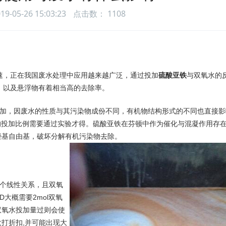
05-26 15:03:23
点击数：
1108
速，正在我国废水处理中应用越来越广泛，通过投加
硫酸亚铁
与双氧水的
，以及悬浮物有着相当高的去除率。
，因废水的性质与其污染物成份不同，有机物结构形式的不同也直接影
2O2的投加比例需要通过实验才得。硫酸亚铁在芬顿中作为催化与混凝作用存
羟基自由基，破坏分解有机污染物去除。
个线性关系，且双氧
D大概需要2mol双氧
双氧水投加量过则会使
打折扣,并可能出现大